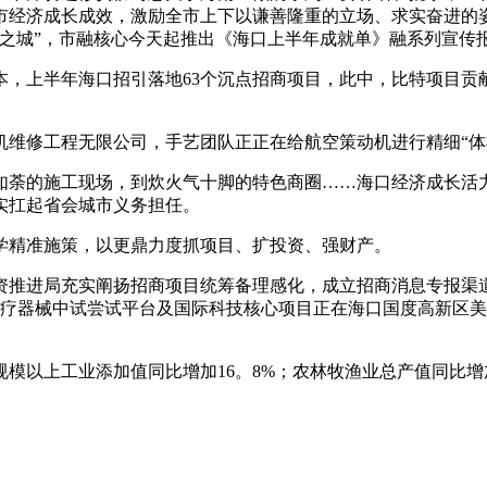
市经济成长成效，激励全市上下以谦善隆重的立场、求实奋进的
个之城”，市融核心今天起推出《海口上半年成就单》融系列宣传
上半年海口招引落地63个沉点招商项目，此中，比特项目贡献
修工程无限公司，手艺团队正正在给航空策动机进行精细“体检”
荼的施工现场，到炊火气十脚的特色商圈……海口经济成长活力
实扛起省会城市义务担任。
精准施策，以更鼎力度抓项目、扩投资、强财产。
推进局充实阐扬招商项目统筹备理感化，成立招商消息专报渠道
医疗器械中试尝试平台及国际科技核心项目正在海口国度高新区美
上工业添加值同比增加16。8%；农林牧渔业总产值同比增加4。