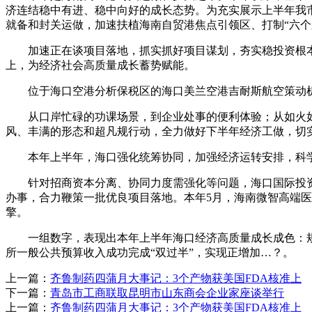
济连结稳中有进、稳中向好的成长态势。为充实展示上半年我
就备和封关运做，加速扶植海南自贸港焦点引领区、打制“六
加速正在谈项目落地，抓实抓好项目谋划，夯实稳投资根本，
上，为经济社会高质量成长蓄势赋能。
位于海口空港分析保税区的海口美兰空港吉耐斯航空策动机维
从口岸忙碌的功课场景，到企业处事的便利体验；从如火如
风、丰满的形态和超凡规行动，全力做好下半年经济工做，切
本年上半年，海口强化统筹协同，加强经济运转安排，科学
针对招商资本分离、协同力度需强化等问题，海口国际投资
办事，合力鞭策一批优良项目落地。本年5月，海南微智高端
擎。
一组数字，表现出本年上半年海口经济高质量成长成色：规模以
所一般公共预算收入成功完成“双过半”，实现正增加…？。
上一篇：
齐鲁制药四蒲月大事记：3个产物获美国FDA核准上
下一篇：
青岛市工商联取昆明市山东商会企业家座谈举行
上一篇：
齐鲁制药四蒲月大事记：3个产物获美国FDA核准上