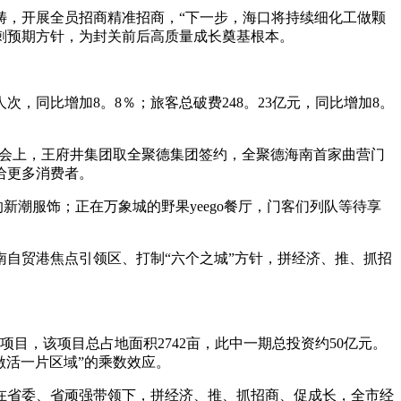
，开展全员招商精准招商，“下一步，海口将持续细化工做颗
刺预期方针，为封关前后高质量成长奠基根本。
，同比增加8。8％；旅客总破费248。23亿元，同比增加8。
博会上，王府井集团取全聚德集团签约，全聚德海南首家曲营门
给更多消费者。
新潮服饰；正在万象城的野果yeego餐厅，门客们列队等待享
自贸港焦点引领区、打制“六个之城”方针，拼经济、推、抓招
目，该项目总占地面积2742亩，此中一期总投资约50亿元。
激活一片区域”的乘数效应。
省委、省顽强带领下，拼经济、推、抓招商、促成长，全市经