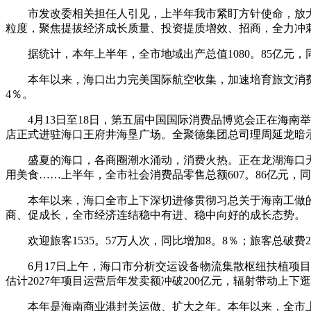
市发改委相关担任人引见，上半年我市紧盯方针使命，放大政
粒度，聚焦提拔经济成长质量、投资提质增效、招商，全力冲
据统计，本年上半年，全市地域出产总值1080。85亿元，同比
本年以来，海口出力完美国际航空收集，加速培育旅文消费新场景
4％。
4月13日至18日，第五届中国国际消费品博览会正在海南举
店正式进驻海口王府井海垦广场。全聚德集团总司理周延龙暗
盛夏的海口，各商圈潮水涌动，消费火热。正在龙湖海口天街的w
用美食……上半年，全市社会消费品零售总额607。86亿元，同
本年以来，海口全市上下深切进修贯彻习总关于海南工做的系
商、促成长，全市经济连结稳中有进、稳中向好的成长态势。
欢迎旅客1535。57万人次，同比增加8。8％；旅客总破费24
6月17日上午，海口市分析交运设备物流集散枢纽扶植项目启动
估计2027年项目运营后年发卖额冲破200亿元，辐射带动上
本年是海南商业港封关运做、扩大之年。本年以来，全市上